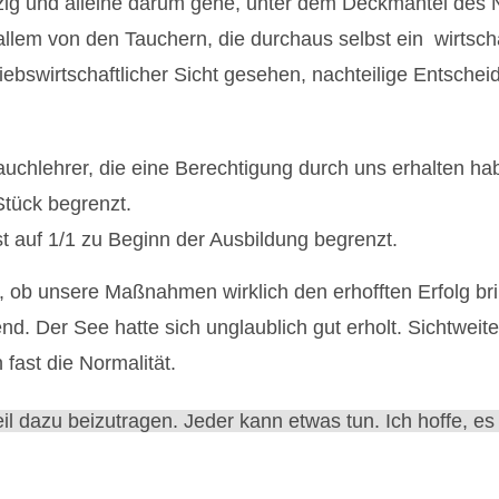
inzig und alleine darum gehe, unter dem Deckmantel des
lem von den Tauchern, die durchaus selbst ein wirtscha
ebswirtschaftlicher Sicht gesehen, nachteilige Entschei
uchlehrer, die eine Berechtigung durch uns erhalten ha
tück begrenzt.
t auf 1/1 zu Beginn der Ausbildung begrenzt.
n, ob unsere Maßnahmen wirklich den erhofften Erfolg b
d. Der See hatte sich unglaublich gut erholt. Sichtweit
ast die Normalität.
l dazu beizutragen. Jeder kann etwas tun. Ich hoffe, es i