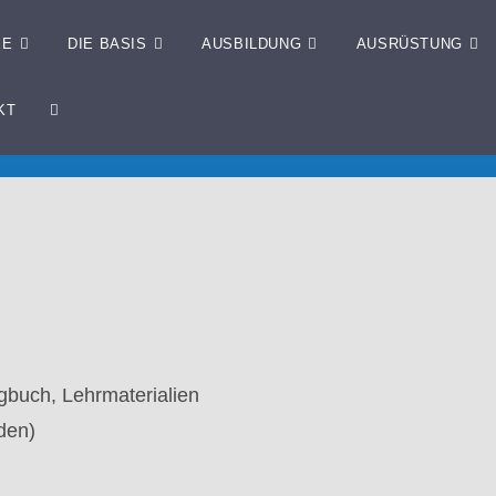
EE
DIE BASIS
AUSBILDUNG
AUSRÜSTUNG
KT
.
gbuch, Lehrmaterialien
den)