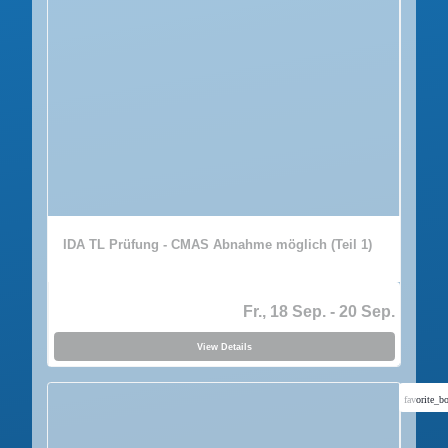
IDA TL Prüfung - CMAS Abnahme möglich (Teil 1)
Fr., 18 Sep.
- 20 Sep.
View Details
favorite_bo